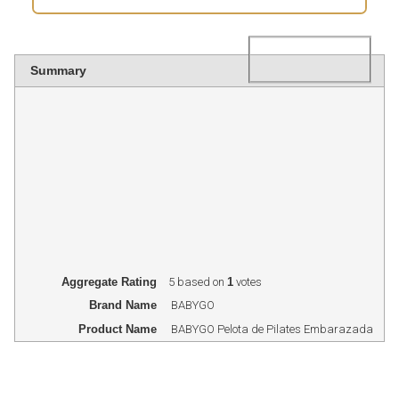
Rating
1 star
2 star
3 star
4 star
5 star
Summary
Aggregate Rating
5
based on
1
votes
Brand Name
BABYGO
Product Name
BABYGO Pelota de Pilates Embarazada